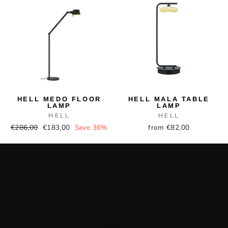
HELL MEDO FLOOR
HELL MALA TABLE
LAMP
LAMP
HELL
HELL
Regular
Sale
€286,00
€183,00
Save 36%
from €82,00
price
price