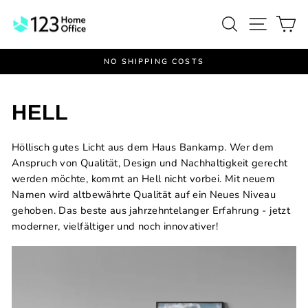
Skip
Search
Site na
Ca
to
content
NO SHIPPING COSTS
Pause
slideshow
HELL
Höllisch gutes Licht aus dem Haus Bankamp. Wer dem
Anspruch von Qualität, Design und Nachhaltigkeit gerecht
werden möchte, kommt an Hell nicht vorbei. Mit neuem
Namen wird altbewährte Qualität auf ein Neues Niveau
gehoben. Das beste aus jahrzehntelanger Erfahrung - jetzt
moderner, vielfältiger und noch innovativer!